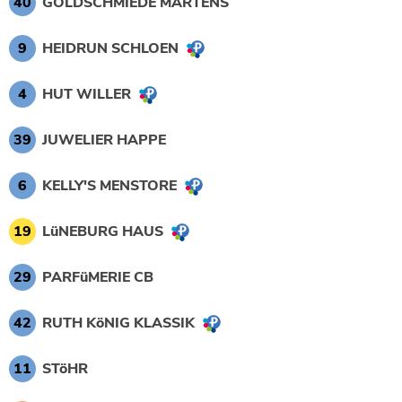
40
GOLDSCHMIEDE MARTENS
9
HEIDRUN SCHLOEN
4
HUT WILLER
39
JUWELIER HAPPE
6
KELLY'S MENSTORE
19
LüNEBURG HAUS
29
PARFüMERIE CB
42
RUTH KöNIG KLASSIK
11
STöHR