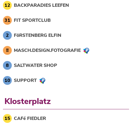
12
BACKPARADIES LEEFEN
31
FIT SPORTCLUB
2
FöRSTENBERG ELFIN
!!
MASCH.DESIGN.FOTOGRAFIE
8
SALTWATER SHOP
10
SUPPORT
Klosterplatz
15
CAFé FIEDLER