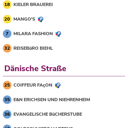
18
KIELER BRAUEREI
20
MANGO'S
7
MILARA FASHION
32
REISEBüRO BIEHL
Dänische Straße
25
COIFFEUR FAçON
35
E&N ERICHSEN UND NIEHRENHEIM
36
EVANGELISCHE BüCHERSTUBE