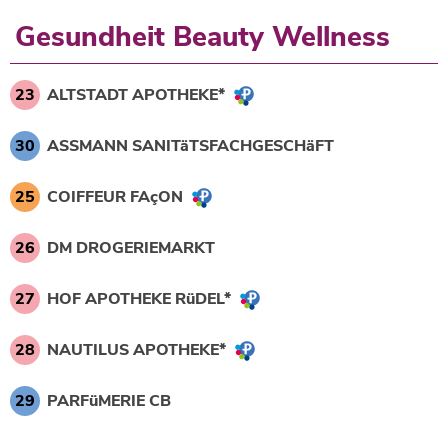
Gesundheit Beauty Wellness
23
ALTSTADT APOTHEKE*
30
ASSMANN SANITäTSFACHGESCHäFT
25
COIFFEUR FAçON
26
DM DROGERIEMARKT
27
HOF APOTHEKE RüDEL*
28
NAUTILUS APOTHEKE*
29
PARFüMERIE CB