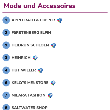
Mode und Accessoires
1
APPELRATH & CüPPER
2
FöRSTENBERG ELFIN
9
HEIDRUN SCHLOEN
3
HEINRICH
4
HUT WILLER
6
KELLY'S MENSTORE
7
MILARA FASHION
8
SALTWATER SHOP