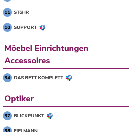
11
STöHR
10
SUPPORT
Möebel Einrichtungen
Accessoires
34
DAS BETT KOMPLETT
Optiker
37
BLICKPUNKT
38
FIELMANN