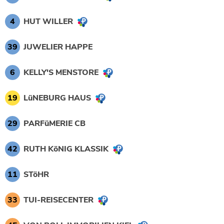
4
HUT WILLER
39
JUWELIER HAPPE
6
KELLY'S MENSTORE
19
LüNEBURG HAUS
29
PARFüMERIE CB
42
RUTH KöNIG KLASSIK
11
STöHR
33
TUI-REISECENTER