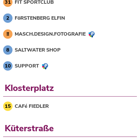
31
FIT SPORTCLUB
2
FöRSTENBERG ELFIN
!!
MASCH.DESIGN.FOTOGRAFIE
8
SALTWATER SHOP
10
SUPPORT
Klosterplatz
15
CAFé FIEDLER
Küterstraße