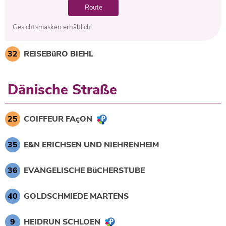
Route
Gesichtsmasken erhältlich
32
REISEBüRO BIEHL
Dänische Straße
25
COIFFEUR FAçON
35
E&N ERICHSEN UND NIEHRENHEIM
36
EVANGELISCHE BüCHERSTUBE
40
GOLDSCHMIEDE MARTENS
9
HEIDRUN SCHLOEN