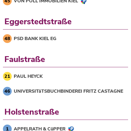
45
VON POLL IMMOBILIEN KIEL
Eggerstedtstraße
48
PSD BANK KIEL EG
Faulstraße
21
PAUL HEYCK
46
UNIVERSITäTSBUCHBINDEREI FRITZ CASTAGNE
Holstenstraße
1
APPELRATH & CüPPER